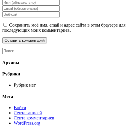
Введите
свое
Введите
имя
свой
Введите
или
email-
URL
имя
адрес,
вашего
Сохранить моё имя, email и адрес сайта в этом браузере для
пользователя,
чтобы
веб-
последующих моих комментариев.
чтобы
прокомментировать
сайта
прокомментировать
(необязательно)
Архивы
Рубрики
Рубрик нет
Мета
Войти
Лента записей
Лента комментариев
WordPress.org