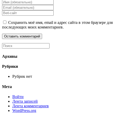
Введите
свое
Введите
имя
свой
Введите
или
email-
URL
имя
адрес,
вашего
Сохранить моё имя, email и адрес сайта в этом браузере для
пользователя,
чтобы
веб-
последующих моих комментариев.
чтобы
прокомментировать
сайта
прокомментировать
(необязательно)
Архивы
Рубрики
Рубрик нет
Мета
Войти
Лента записей
Лента комментариев
WordPress.org